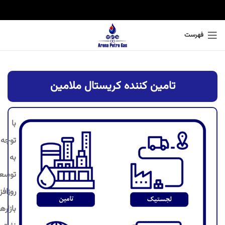
فهرست
تامین کننده کریستال ملامین
با
توجه
به
توسع
روزافز
بازاره