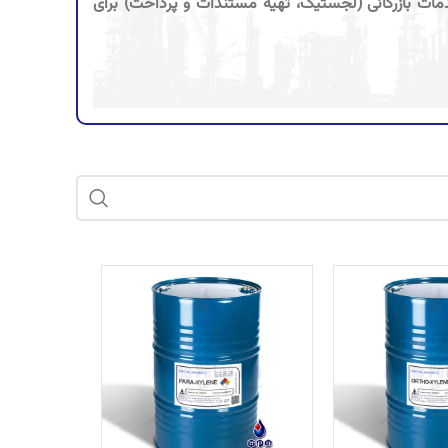
دمات بازرگانی (لجستیک، تهیه مستندات و پرداخت) برای