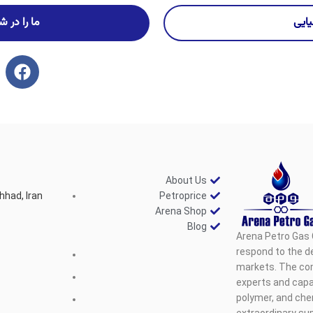
ایی
ما را در 
About Us
hhad, Iran
Petroprice
Arena Shop
Blog
Arena Petro Gas 
respond to the d
markets. The com
experts and capab
polymer, and che
extraordinary sup