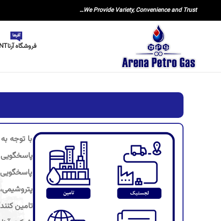
We Provide Variety, Convenience and Trust…
آفرها
فروشگاه آرنا
NT
با توجه به
پاسخگویی 
پتروشیمی، پ
تامین کنند