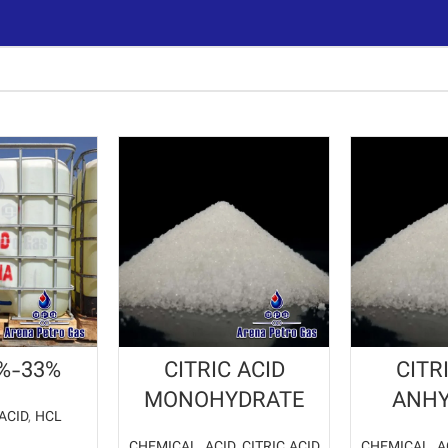
%-33%
CITRIC ACID
CITR
MONOHYDRATE
ANH
ACID
,
HCL
CHEMICAL
,
ACID
,
CITRIC ACID
CHEMICAL
,
A