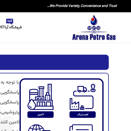
We Provide Variety, Convenience and Trust…
آفرها
فروشگاه آرنا
NT
با توجه به
پاسخگویی 
پتروشیمی، پ
تامین کنند