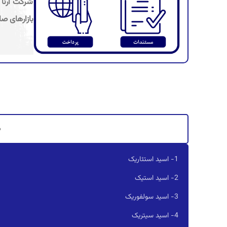
شرکت آرنا 
بازارهای صا
م
1- اسید استئاریک
2- اسید استیک
3- اسید سولفوریک
4- اسید سیتریک