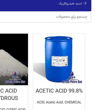
5- اسید هیدروکلریک
IC ACID
ACETIC ACID 99.8%
YDROUS
ACID
,
Acetic Acid
,
CHEMICAL
CID
,
CITRIC ACID