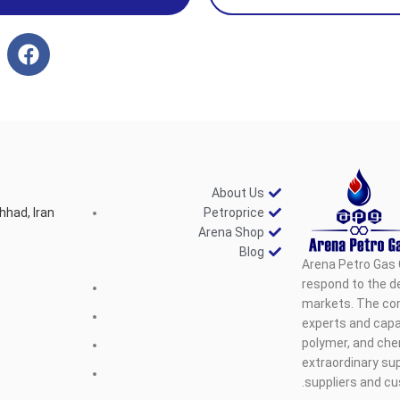
About Us
hhad, Iran
Petroprice
Arena Shop
Blog
Arena Petro Gas 
respond to the d
markets. The com
experts and capab
polymer, and che
extraordinary sup
suppliers and c