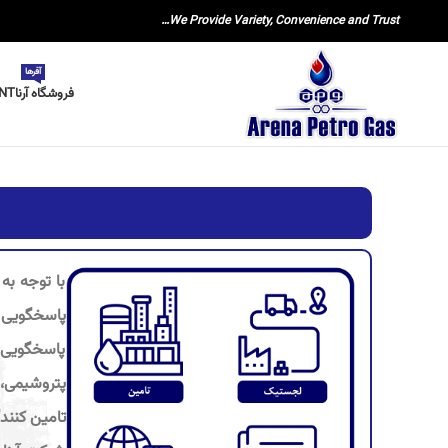
We Provide Variety, Convenience and Trust…
آفرها
فروشگاه آرنا
NT
با توجه به
پاسخگویی 
پتروشیمی، پ
تامین کنند