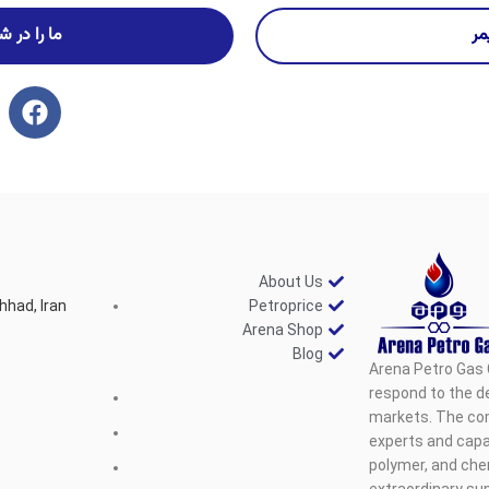
مر
ما را در 
About Us
hhad, Iran
Petroprice
Arena Shop
Blog
Arena Petro Gas 
respond to the d
markets. The com
experts and capab
polymer, and che
extraordinary sup